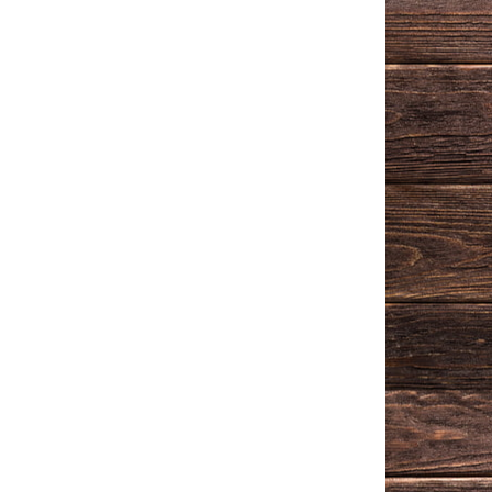
ēklas
ALIS CO Rozīnes Gold
g
Dienvidāfrika 200g
(1/12)
1,99
€
-15 %
1
6
1
2
1
9
0
8
1
6
1
2
1
9
0
8
1,69
€
āvēts
ALIS CO Sezama
1/15)
sēklas Venecuēla 120g
(1/12)
1,26
€
-13 %
1
6
1
2
1
9
0
8
1
6
1
2
1
9
0
8
1,09
€
as
ALKŠŅU pusžāvētā
li
servelāde RGK Latvija
400g 30d
3,99
€
-10 %