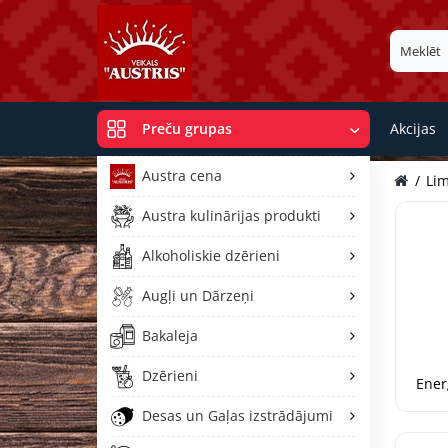
Akcijas
Preču grupas
Austra cena
Lim
Austra kulinārijas produkti
Alkoholiskie dzērieni
Augļi un Dārzeņi
Bakaleja
Dzērieni
Ener
Desas un Gaļas izstrādājumi