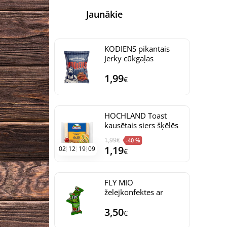
Jaunākie
KODIENS pikantais
Jerky cūkgaļas
uzkodas žāvētas Rīgas
1,99
Miesnieks Igaunija
€
50g 69d
HOCHLAND Toast
kausētais siers šķēlēs
8gb Polija 130g (1/10)
1,99
€
-40 %
1,19
0
2
1
2
1
9
0
8
€
FLY MIO
želejkonfektes ar
melones un arbūzu
3,50
garšu, šokol.glazūrā
€
Ukraina 500g (1/10)