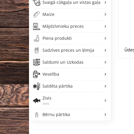
Svaigā cūkgaļa un vistas gaļa
Maize
Mājdzīvnieku preces
Piena produkti
Ūdeņ
Sadzīves preces un ķīmija
Saldumi un Uzkodas
Veselība
Saldēta pārtika
Zivis
zivis
Bērnu pārtika