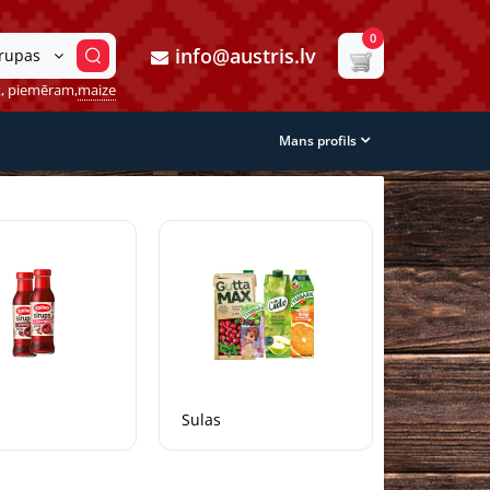
0
info@austris.lv
grupas
, piemēram,
maize
Mans profils
Sulas