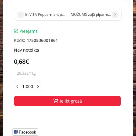
BI VITA Pepperment piparmētru tēja paciņās Polija 20x1,5g (1/12)
MOŽUMS zaļā piparmētru tēja Polija 2
Pieejams
Kods:
4750536001861
Nav noteikts
0,68€
28.33€/1kg
Ielikt grozā
Facebook