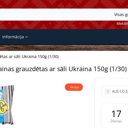
Visas 
Meklēt
Informācija
tas ar sāli Ukraina 150g (1/30)
inas grauzdētas ar sāli Ukraina 150g (1/30)
Akcija
ALIS CO Ze
1
7
Dienas