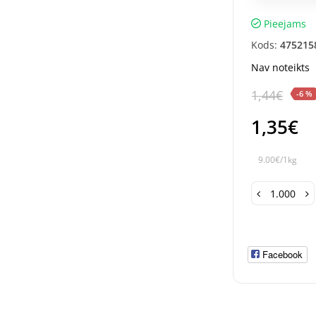
Pieejams
Kods:
475215
Nav noteikts
1,44€
-6 %
1,35€
9.00€/1kg
Facebook