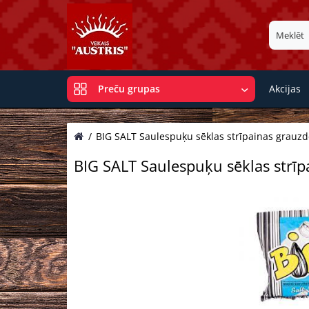
Akcijas
Preču grupas
BIG SALT Saulespuķu sēklas strīpainas grauzdē
BIG SALT Saulespuķu sēklas strīpa