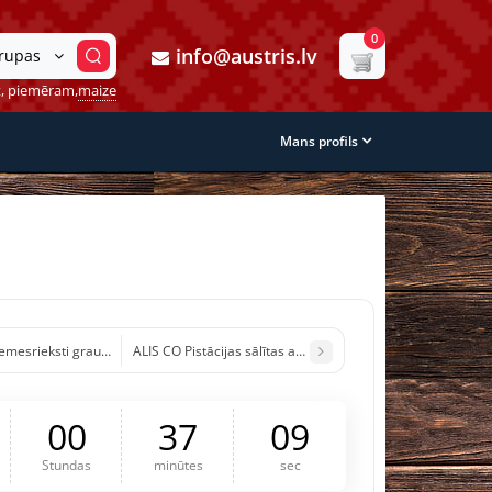
0
info@austris.lv
grupas
, piemēram,
maize
Mans profils
mesrieksti grauzdēti, sālīti ar jūras sāli Latvija 200g (1/12)
ALIS CO Pistācijas sālītas ar jūras sāli ASV 100g (1/10)
0
0
3
7
0
8
Stundas
minūtes
sec