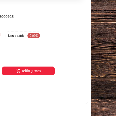
8000925
€
Jūsu atlaide:
0,09
Ielikt grozā