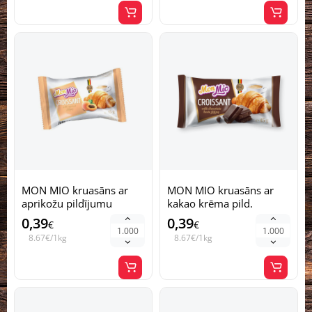
MON MIO kruasāns ar
MON MIO kruasāns ar
aprikožu pildījumu
kakao krēma pild.
Ukraina 45g (1/24)
Ukraina 45g (1/24)
0,39
0,39
€
€
8.67€/1kg
8.67€/1kg