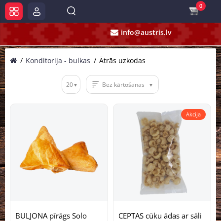
0
info@austris.lv
Konditorija - bulkas
Ātrās uzkodas
20
Bez kārtošanas
Akcija
BULJONA pīrāgs Solo
CEPTAS cūku ādas ar sāli