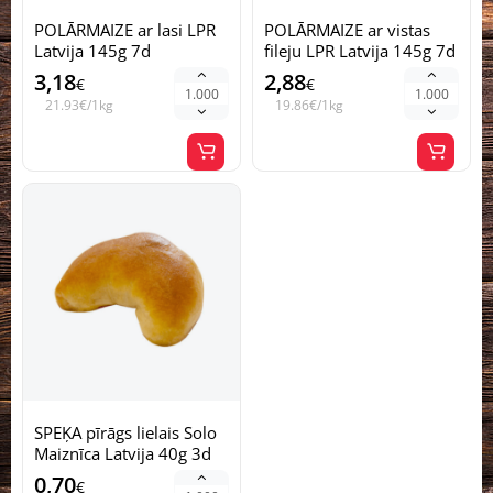
POLĀRMAIZE ar lasi LPR
POLĀRMAIZE ar vistas
Latvija 145g 7d
fileju LPR Latvija 145g 7d
3,18
2,88
€
€
21.93€/1kg
19.86€/1kg
SPEĶA pīrāgs lielais Solo
Maiznīca Latvija 40g 3d
0,70
€