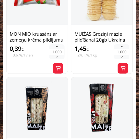
MON MIO kruasāns ar
MUIŽAS Groziņi mazie
zemeņu krēma pildījumu
pildīšanai 20gb Ukraina
Ukraina 45g (1/24)
60g (1/24)
0,39
1,45
€
€
8.67€/1vien
24.17€/1kg