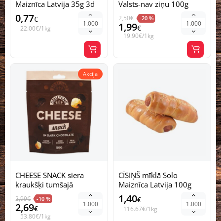
Maiznīca Latvija 35g 3d
Valsts-nav ziņu 100g
(1/10)
0,77
2,50
€
€
-20 %
1,99
€
22.00€/1kg
19.90€/1kg
Akcija
CHEESE SNACK siera
CĪSIŅŠ mīklā Solo
kraukšķi tumšajā
Maiznīca Latvija 100g
šokolādē Smiltene Latvija
(+2-+6) 3d
1,40
2,99
€
-10 %
€
50g (1/12)
2,69
€
116.67€/1kg
53.80€/1kg