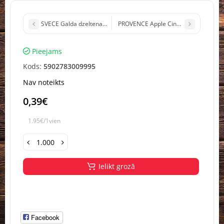
SVECE Galda dzeltena 24,5cm 7,5h Bolsius 1gb (1/30)
PROVENCE Apple Cinnamon aromat.svec
Pieejams
Kods:
5902783009995
Nav noteikts
0,39€
1.95€/1vien
Ielikt grozā
Facebook