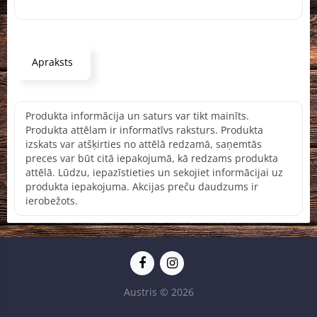
Apraksts
Produkta informācija un saturs var tikt mainīts.
Produkta attēlam ir informatīvs raksturs. Produkta
izskats var atšķirties no attēlā redzamā, saņemtās
preces var būt citā iepakojumā, kā redzams produkta
attēlā. Lūdzu, iepazīstieties un sekojiet informācijai uz
produkta iepakojuma. Akcijas preču daudzums ir
ierobežots.
Austris © 2026