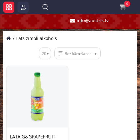
0
info@austris.lv
Lats zīmoli alkohols
20
Bez kārtošanas
LATA G&GRAPEFRUIT