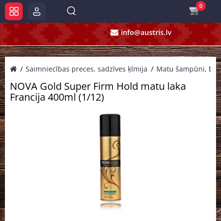
0
info@austris.lv
Saimniecības preces, sadzīves ķīmija
Matu šampūni, balzā
NOVA Gold Super Firm Hold matu laka
Francija 400ml (1/12)