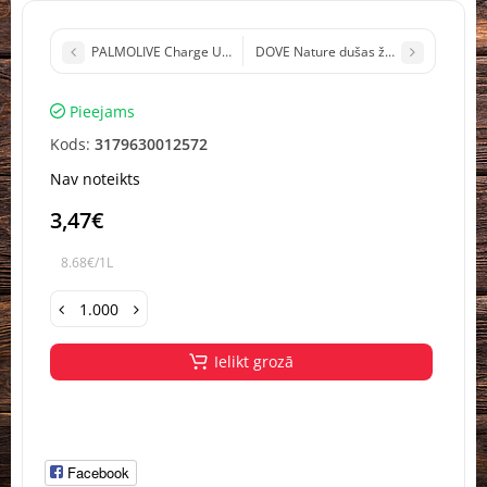
PALMOLIVE Charge Up 4in1 dušas želeja ar citrusaugļu aromātu It
DOVE Nature dušas želeja ar auzu pie
Pieejams
Kods:
3179630012572
Nav noteikts
3,47€
8.68€/1L
Ielikt grozā
Facebook