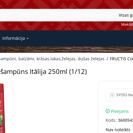
Visas 
Meklēt
Informācija
ampūni, balzāmi, krāsas,lakas,želejas, dušas želejas
FRUCTIS Col
 šampūns Itālija 250ml (1/12)
SYOSS Ker
Pieejams
Kods:
360054
Nav noteikts