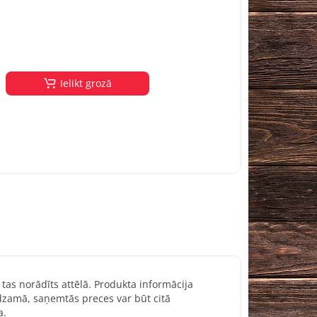
Ielikt grozā
 tas norādīts attēlā. Produkta informācija
redzamā, saņemtās preces var būt citā
a.