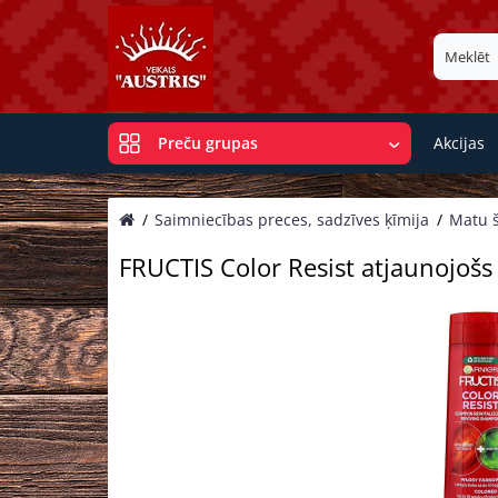
Akcijas
Preču grupas
Saimniecības preces, sadzīves ķīmija
Matu š
FRUCTIS Color Resist atjaunojošs