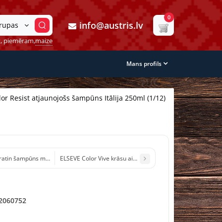
0
info@austris.lv
grupas
, piemēram,
maize
Mans profils
or Resist atjaunojošs šampūns Itālija 250ml (1/12)
atin šampūns matiem spēcinošs un atjaunojošs Tunisija 500ml (1/12)
ELSEVE Color Vive krāsu aizsargājošs šampūns L`Oreal Fra
2060752