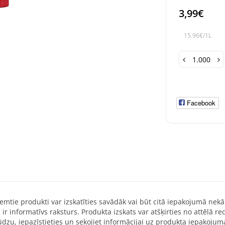
3,99€
15.96€/1L
Facebook
emtie produkti var izskatīties savādāk vai būt citā iepakojumā nekā
 ir informatīvs raksturs. Produkta izskats var atšķirties no attēlā 
dzu, iepazīstieties un sekojiet informācijai uz produkta iepakojum