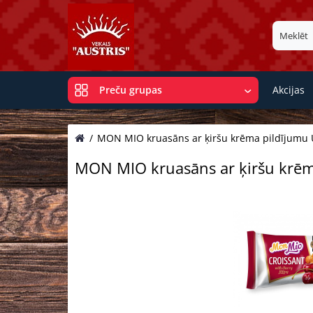
Akcijas
Preču grupas
MON MIO kruasāns ar ķiršu krēma pildījumu U
MON MIO kruasāns ar ķiršu krēma