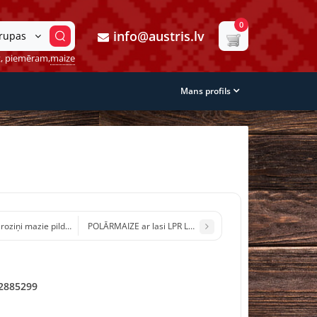
0
info@austris.lv
grupas
, piemēram,
maize
Mans profils
oziņi mazie pildīšanai 20gb Ukraina 60g (1/24)
POLĀRMAIZE ar lasi LPR Latvija 145g 7d
2885299