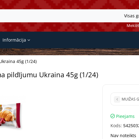
Visas 
Meklēt
Informācija
kraina 45g (1/24)
 pildījumu Ukraina 45g (1/24)
MUIŽAS Gr
Pieejams
Kods:
542503
Nav noteikts