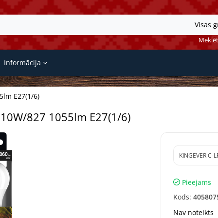
Visas 
Meklēt
Informācija
5lm E27(1/6)
 10W/827 1055lm E27(1/6)
KINGEVER C-LR
Pieejams
Kods:
405807
Nav noteikts