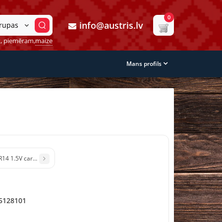
0
info@austris.lv
grupas
, piemēram,
maize
Mans profils
14 1.5V carbon baterijas 2gb Ķīna (1/6)
5128101