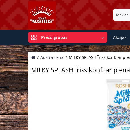
Akcijas
Preču grupas
Austra cena
MILKY SPLASH Īriss konf. ar pie
MILKY SPLASH Īriss konf. ar piena