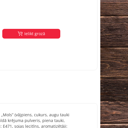
Ielikt grozā
 „Mols” (vājpiens, cukurs, augu tauki
aldā krējuma pulveris, piena tauki,
 E471, sojas lecitīns, aromatizētāji: