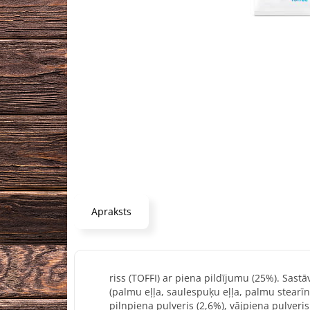
Apraksts
riss (TOFFI) ar piena pildījumu (25%). Sastā
(palmu eļļa, saulespuķu eļļa, palmu stearīns
pilnpiena pulveris (2,6%), vājpiena pulveris