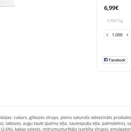
6,99€
6.99€/1kg
Facebook
vdaļas: cukurs, glikozes sīrups, pienu saturošs iebiezināts produkts
), laktoze), augu tauki (palmu eļļa, saulespuķu eļļa, palmoleīns), s
 (2,6%), kakao sviests, mitrumuzturētājs (sorbīta sīrups), emulgatori: