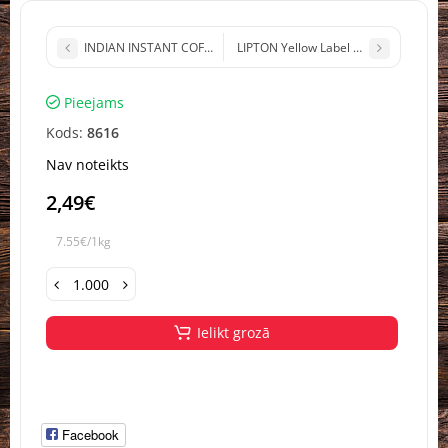
INDIAN INSTANT COFFEE šķīstošā kafija (AVS) Indija 90g(1/24)
LIPTON Yellow Label melnā t
Pieejams
Kods:
8616
Nav noteikts
2,49€
7.55€/1kg
Ielikt grozā
Facebook