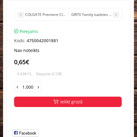
COLGATE Premiere Clean zobu suka 1gb (1/12)
GRITE Family tualetes papīrs 3kārt. 8 ru
Pieejams
Kods:
4750042001881
Nav noteikts
0,65€
€
0.43€/1L
Depozīts 0,10
Ielikt grozā
Facebook