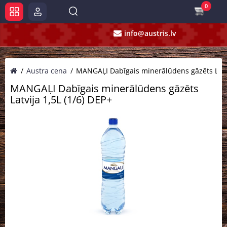
0
info@austris.lv
Austra cena
MANGAĻI Dabīgais minerālūdens gāzēts Latvi
MANGAĻI Dabīgais minerālūdens gāzēts
Latvija 1,5L (1/6) DEP+