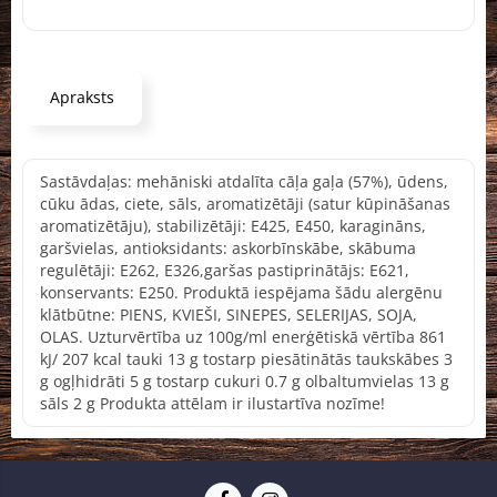
Apraksts
Sastāvdaļas: mehāniski atdalīta cāļa gaļa (57%), ūdens,
cūku ādas, ciete, sāls, aromatizētāji (satur kūpināšanas
aromatizētāju), stabilizētāji: E425, E450, karagināns,
garšvielas, antioksidants: askorbīnskābe, skābuma
regulētāji: E262, E326,garšas pastiprinātājs: E621,
konservants: E250. Produktā iespējama šādu alergēnu
klātbūtne: PIENS, KVIEŠI, SINEPES, SELERIJAS, SOJA,
OLAS. Uzturvērtība uz 100g/ml enerģētiskā vērtība 861
kJ/ 207 kcal tauki 13 g tostarp piesātinātās taukskābes 3
g ogļhidrāti 5 g tostarp cukuri 0.7 g olbaltumvielas 13 g
sāls 2 g Produkta attēlam ir ilustartīva nozīme!