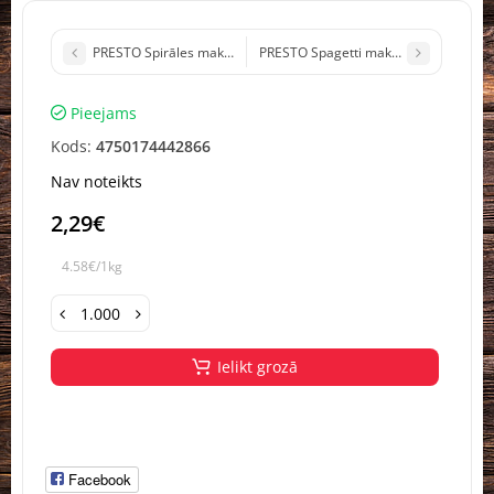
PRESTO Spirāles makaroni Dobele Latvija 400g(1/20)
PRESTO Spagetti makaroni Nr.7 Dobele
Pieejams
Kods:
4750174442866
Nav noteikts
2,29€
4.58€/1kg
Ielikt grozā
Facebook