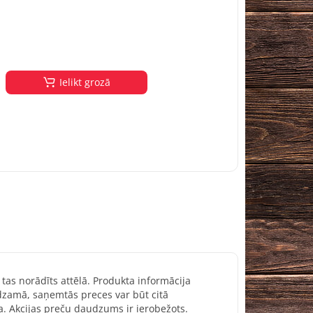
Ielikt grozā
 tas norādīts attēlā. Produkta informācija
redzamā, saņemtās preces var būt citā
a. Akcijas preču daudzums ir ierobežots.