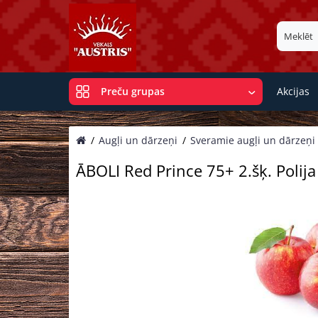
Akcijas
Preču grupas
Augļi un dārzeņi
Sveramie augļi un dārzeņi
ĀBOLI Red Prince 75+ 2.šķ. Polija