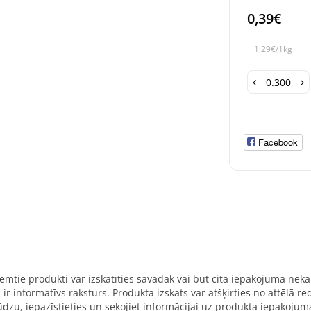
0,39€
1.29€/1kg
Facebook
emtie produkti var izskatīties savādāk vai būt citā iepakojumā nekā
 ir informatīvs raksturs. Produkta izskats var atšķirties no attēlā 
dzu, iepazīstieties un sekojiet informācijai uz produkta iepakojum