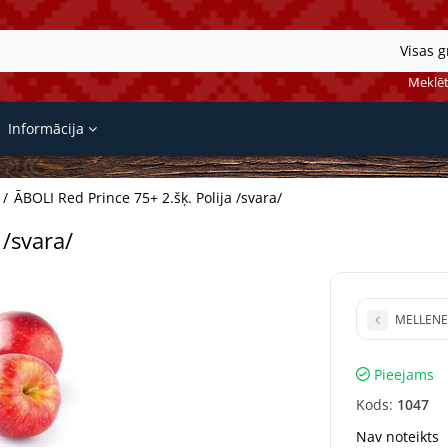
Visas 
Meklēt
Informācija
ĀBOLI Red Prince 75+ 2.šķ. Polija /svara/
 /svara/
MELLENES 
Pieejams
Kods:
1047
Nav noteikts