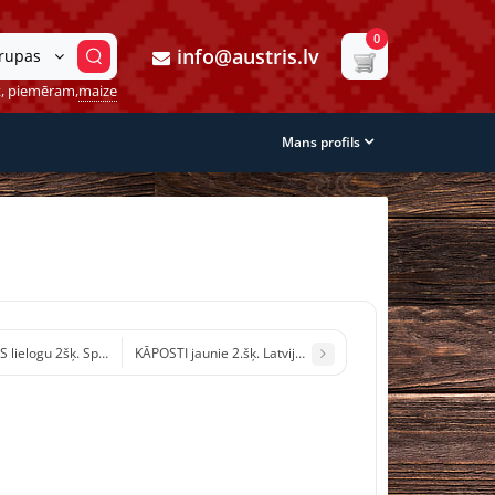
0
info@austris.lv
grupas
, piemēram,
maize
Mans profils
lielogu 2šķ. Spānija /svara/
KĀPOSTI jaunie 2.šķ. Latvija /svara/