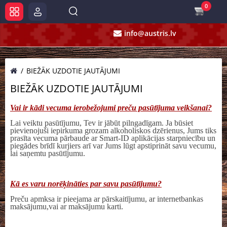
0
info@austris.lv
BIEŽĀK UZDOTIE JAUTĀJUMI
BIEŽĀK UZDOTIE JAUTĀJUMI
Vai ir kādi vecuma ierobežojumi preču pasūtījuma veikšanai?
Lai veiktu pasūtījumu, Tev ir jābūt pilngadīgam. Ja būsiet
pievienojuši iepirkuma grozam alkoholiskos dzērienus, Jums tiks
prasīta vecuma pārbaude ar Smart-ID aplikācijas starpniecību un
piegādes brīdī kurjiers arī var Jums lūgt apstiprināt savu vecumu,
lai saņemtu pasūtījumu.
Kā es varu norēķināties par savu pasūtījumu?
Preču apmksa ir pieejama ar pārskaitījumu, ar internetbankas
maksājumu,vai ar maksājumu karti.