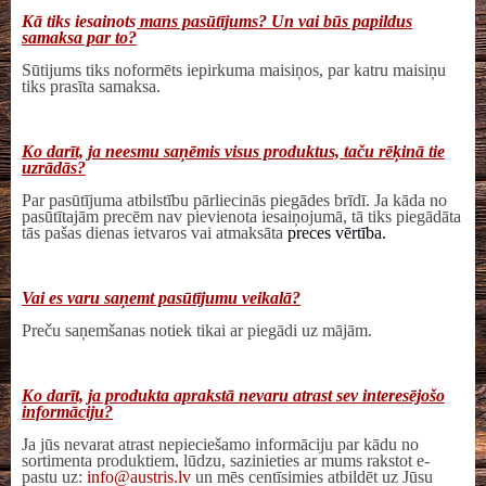
Kā tiks iesaiņots mans pasūtījums? Un vai būs papildus
samaksa par to?
Sūtijums tiks noformēts iepirkuma maisiņos, par katru maisiņu
tiks prasīta samaksa.
Ko darīt, ja neesmu saņēmis visus produktus, taču rēķinā tie
uzrādās?
Par pasūtījuma atbilstību pārliecinās piegādes brīdī. Ja kāda no
pasūtītajām precēm nav pievienota iesaiņojumā, tā tiks piegādāta
tās pašas dienas ietvaros vai atmaksāta
preces vērtība.
Vai es varu saņemt pasūtījumu veikalā?
Preču saņemšanas notiek tikai ar piegādi uz mājām.
Ko darīt, ja produkta aprakstā nevaru atrast sev interesējošo
informāciju?
Ja jūs nevarat atrast nepieciešamo informāciju par kādu no
sortimenta produktiem, lūdzu, sazinieties ar mums rakstot e-
pastu uz:
info@austris.lv
un mēs centīsimies atbildēt uz Jūsu