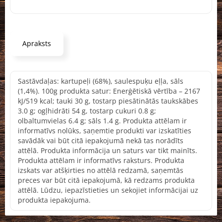
Apraksts
Sastāvdaļas: kartupeļi (68%), saulespuķu eļļa, sāls
(1,4%). 100g produkta satur: Enerģētiskā vērtība – 2167
kJ/519 kcal; tauki 30 g, tostarp piesātinātās taukskābes
3.0 g; ogļhidrāti 54 g, tostarp cukuri 0.8 g;
olbaltumvielas 6.4 g; sāls 1.4 g. Produkta attēlam ir
informatīvs nolūks, saņemtie produkti var izskatīties
savādāk vai būt citā iepakojumā nekā tas norādīts
attēlā. Produkta informācija un saturs var tikt mainīts.
Produkta attēlam ir informatīvs raksturs. Produkta
izskats var atšķirties no attēlā redzamā, saņemtās
preces var būt citā iepakojumā, kā redzams produkta
attēlā. Lūdzu, iepazīstieties un sekojiet informācijai uz
produkta iepakojuma.