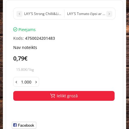
LAY'S Strong Chilli&Lime čipši ar čili un laima garšu Polija 120g (1
LAY'S Tomato čipsi ar tomātu garšu Po
Pieejams
Kods:
4750024201483
Nav noteikts
0,79€
15.80€/1kg
Ielikt grozā
Facebook