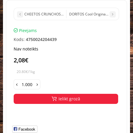
CHEETOS CRUNCHOS Sweet chilli kukurūzas uzkodas Polija 165g 
DORITOS Cool Original kukur.čipsi ar s
Pieejams
Kods:
4750024204439
Nav noteikts
2,08€
20.80€/1kg
Ielikt grozā
Facebook