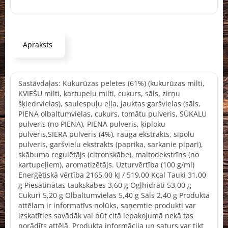
Apraksts
Sastāvdaļas: Kukurūzas peletes (61%) (kukurūzas milti,
KVIEŠU milti, kartupeļu milti, cukurs, sāls, zirņu
šķiedrvielas), saulespuļu eļļa, jauktas garšvielas (sāls,
PIENA olbaltumvielas, cukurs, tomātu pulveris, SŪKALU
pulveris (no PIENA), PIENA pulveris, ķiploku
pulveris,SIERA pulveris (4%), rauga ekstrakts, sīpolu
pulveris, garšvielu ekstrakts (paprika, sarkanie pipari),
skābuma regulētājs (citronskābe), maltodekstrīns (no
kartupeļiem), aromatizētājs. Uzturvērtība (100 g/ml)
Enerģētiskā vērtība 2165,00 kJ / 519,00 Kcal Tauki 31,00
g Piesātinātas taukskābes 3,60 g Ogļhidrāti 53,00 g
Cukuri 5,20 g Olbaltumvielas 5,40 g Sāls 2,40 g Produkta
attēlam ir informatīvs nolūks, saņemtie produkti var
izskatīties savādāk vai būt citā iepakojumā nekā tas
norādīts attēlā. Produkta informācija un saturs var tikt