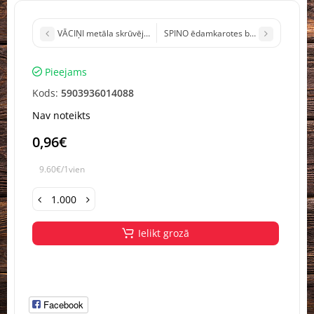
VĀCIŅI metāla skrūvējami 82mm 10gb Lietuva (1/80)
SPINO ēdamkarotes baltas plastmasas
Pieejams
Kods:
5903936014088
Nav noteikts
0,96€
9.60€/1vien
Ielikt grozā
Facebook