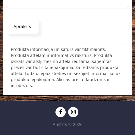
Apraksts
Produkta informācija un saturs var tikt mainīts.
Produkta attēlam ir informatīvs raksturs. Produkta
izskats var atšķirties no attēlā redzamā, saņemtās
preces var būt citā iepakojumā, kā redzams produkta
attēlā. Lūdzu, iepazīstieties un sekojiet informācijai uz
produkta iepakojuma. Akcijas preču daudzums ir
ierobežots.
Austris © 2026