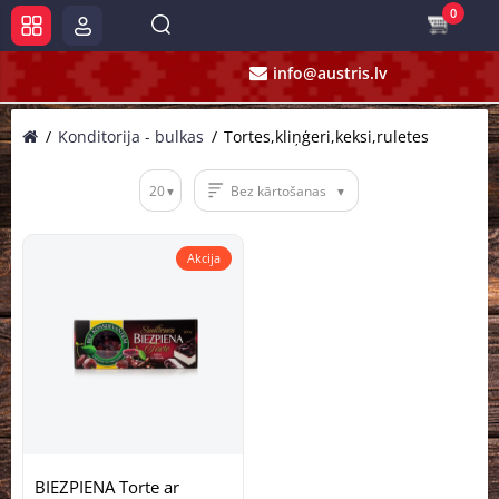
0
info@austris.lv
Konditorija - bulkas
Tortes,kliņģeri,keksi,ruletes
20
Bez kārtošanas
Akcija
BIEZPIENA Torte ar