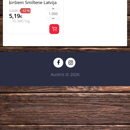
ķiršiem Smiltene Latvija
500g (1/4) 8d
5,93
€
-12 %
5,19
€
10.38€/1kg
Austris © 2026