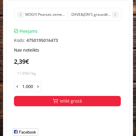
MOGYI Peanuts zemesrieksti grauzdēti, sālīti Ungārija 85g (1/30)
DAVE&JON'S grauzdētas lauku pupas sk
Pieejams
Kods:
4750195016473
Nav noteikts
2,39€
11.95€/1kg
Ielikt grozā
Facebook