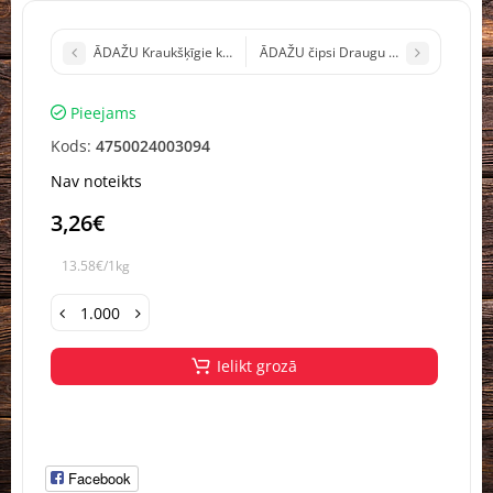
ĀDAŽU Kraukšķīgie kartupeļi ar diļļu garšu Latvija 100g (1/28)
ĀDAŽU čipsi Draugu paka ar krējuma u
Pieejams
Kods:
4750024003094
Nav noteikts
3,26€
13.58€/1kg
Ielikt grozā
Facebook